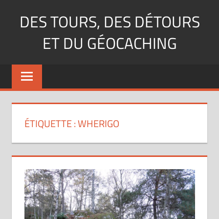
Aller
DES TOURS, DES DÉTOURS
au
contenu
ET DU GÉOCACHING
Blog
généraliste
dédié
au
géocaching
ÉTIQUETTE :
WHERIGO